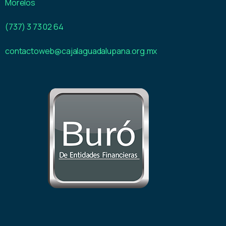
Morelos
(737) 3 73 02 64
contactoweb@cajalaguadalupana.org.mx